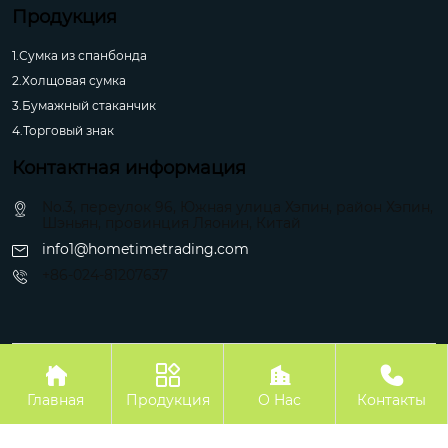
Продукция
1.Сумка из спанбонда
2.Холщовая сумка
3.Бумажный стаканчик
4.Торговый знак
Контактная информация
No.3, переулок 96, Южная улица Хэпин, район Хэпин,
Шэньян, провинция Ляонин, Китай
info1@hometimetrading.com
+86-024-81207637
Авторское право©Шэньян Хуэйфэнтай Импорт и Экспорт Ко.




Главная
Продукция
О Hас
Контакты