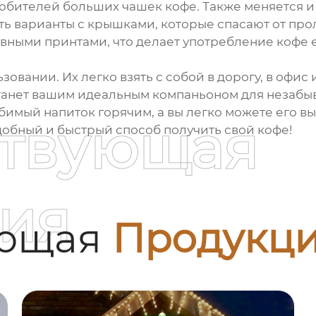
бителей больших чашек кофе. Также меняется и то
Есть варианты с крышками, которые спасают от п
ивными принтами, что делает употребление кофе 
овании. Их легко взять с собой в дорогу, в офис 
станет вашим идеальным компаньоном для незабы
имый напиток горячим, а вы легко можете его выб
ствующая
удобный и быстрый способ получить свой кофе!
ия
ующая
Продукц