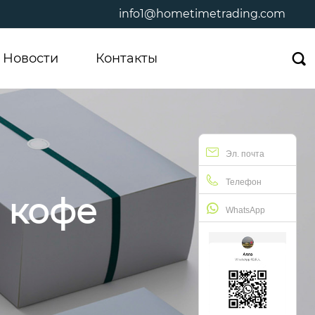
info1@hometimetrading.com
Новости
Контакты

Эл. почта
Телефон
 кофе
WhatsApp