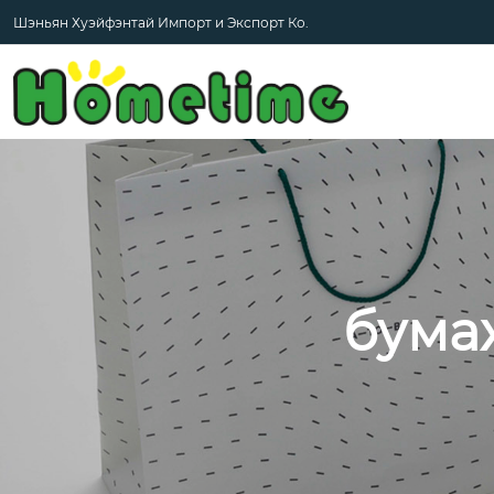
Шэньян Хуэйфэнтай Импорт и Экспорт Ко.
бума