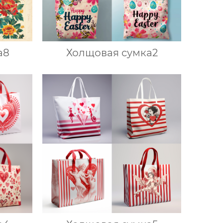
а8
Холщовая сумка2