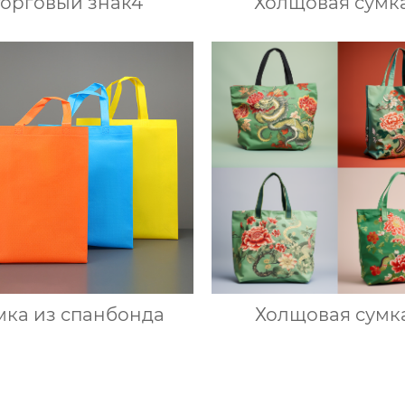
торговый знак4
Холщовая сумк
мка из спанбонда
Холщовая сумк