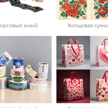
торговый знак5
Холщовая сумк