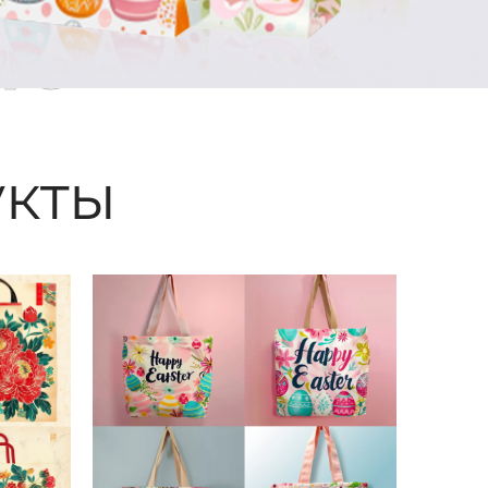
ые
кты