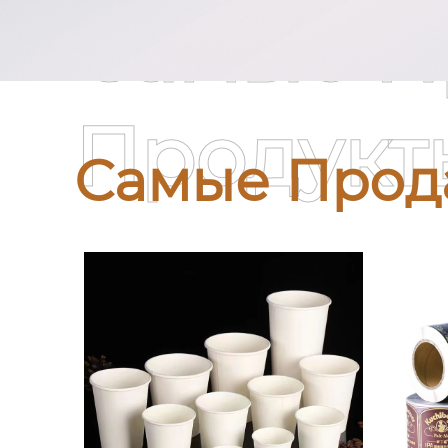
Самые П
Продукт
Самые Прод