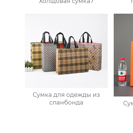
Холщовая сумка7
Сумка для одежды из
спанбонда
Су