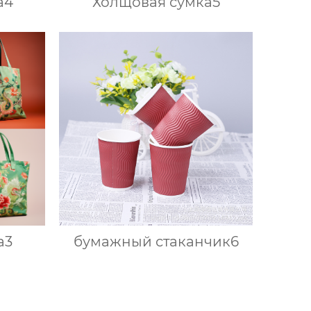
а4
Холщовая сумка5
а3
бумажный стаканчик6