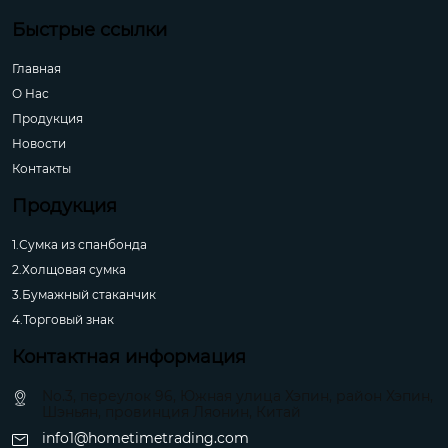
Быстрые ссылки
Главная
О Hас
Продукция
Новости
Контакты
Продукция
1.Сумка из спанбонда
2.Холщовая сумка
3.Бумажный стаканчик
4.Торговый знак
Контактная информация
No.3, переулок 96, Южная улица Хэпин, район Хэпин,
Шэньян, провинция Ляонин, Китай
info1@hometimetrading.com