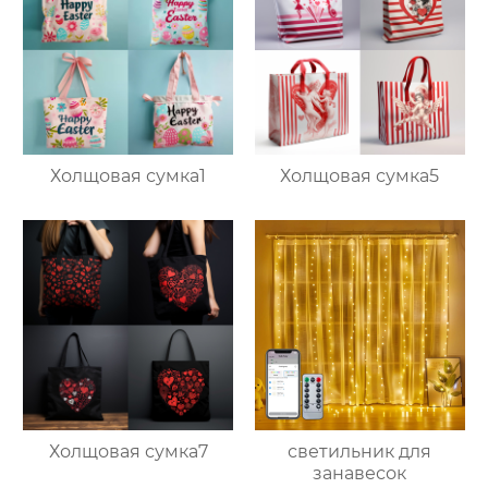
Холщовая сумка1
Холщовая сумка5
Холщовая сумка7
светильник для
занавесок