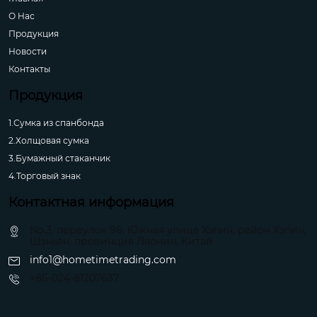
О Hас
Продукция
Новости
Контакты
Продукция
1.Сумка из спанбонда
2.Холщовая сумка
3.Бумажный стаканчик
4.Торговый знак
Контактная информация
No.3, переулок 96, Южная улица Хэпин, район Хэпин,
Шэньян, провинция Ляонин, Китай
info1@hometimetrading.com
+86-024-81207637