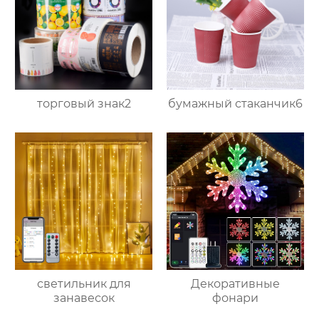
торговый знак2
бумажный стаканчик6
светильник для
Декоративные
занавесок
фонари