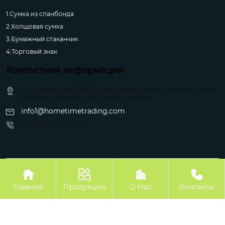
1.Сумка из спанбонда
2.Холщовая сумка
3.Бумажный стаканчик
4.Торговый знак
Контактная информация
No.3, переулок 96, Южная улица Хэпин, район Хэпин,
Шэньян, провинция Ляонин, Китай
info1@hometimetrading.com
+86-024-81207637
Авторское право©Шэньян Хуэйфэнтай Импорт и Экспорт Ко.




Главная
Продукция
О Hас
Контакты