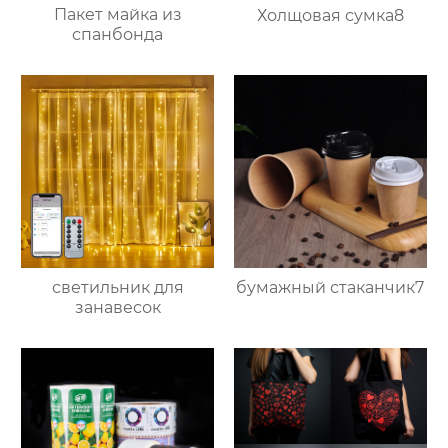
Пакет майка из
Холщовая сумка8
спанбонда
светильник для
бумажный стаканчик7
занавесок