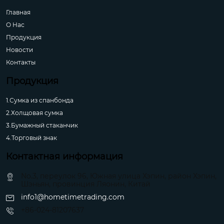
Главная
О Hас
Продукция
Новости
Контакты
Продукция
1.Сумка из спанбонда
2.Холщовая сумка
3.Бумажный стаканчик
4.Торговый знак
Контактная информация
No.3, переулок 96, Южная улица Хэпин, район Хэпин,
Шэньян, провинция Ляонин, Китай
info1@hometimetrading.com
+86-024-81207637