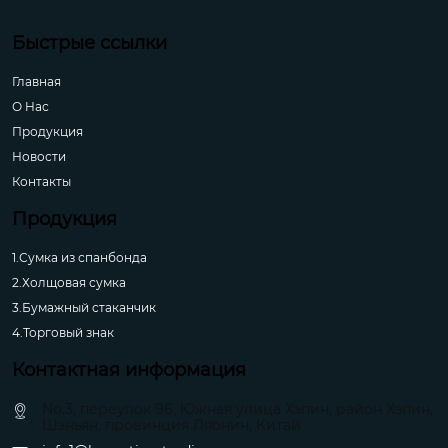
Быстрые ссылки
Главная
О Hас
Продукция
Новости
Контакты
Продукция
1.Сумка из спанбонда
2.Холщовая сумка
3.Бумажный стаканчик
4.Торговый знак
Контактная информация
No.3, переулок 96, Южная улица Хэпин, район Хэпин,
Шэньян, провинция Ляонин, Китай