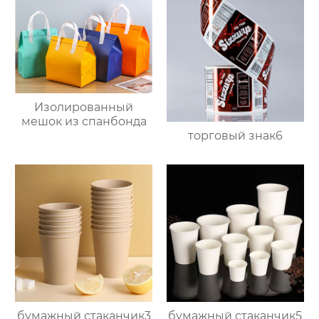
Изолированный
мешок из спанбонда
торговый знак6
бумажный стаканчик3
бумажный стаканчик5