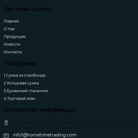
Быстрые ссылки
Главная
О Hас
Продукция
Новости
Контакты
Продукция
1.Сумка из спанбонда
2.Холщовая сумка
3.Бумажный стаканчик
4.Торговый знак
Контактная информация
No.3, переулок 96, Южная улица Хэпин, район Хэпин,
Шэньян, провинция Ляонин, Китай
info1@hometimetrading.com