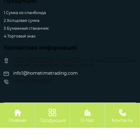
Продукция
1.Сумка из спанбонда
2.Холщовая сумка
3.Бумажный стаканчик
4.Торговый знак
Контактная информация
No.3, переулок 96, Южная улица Хэпин, район Хэпин,
Шэньян, провинция Ляонин, Китай
info1@hometimetrading.com
+86-024-81207637
Авторское право©Шэньян Хуэйфэнтай Импорт и Экспорт Ко.




Главная
Продукция
О Hас
Контакты