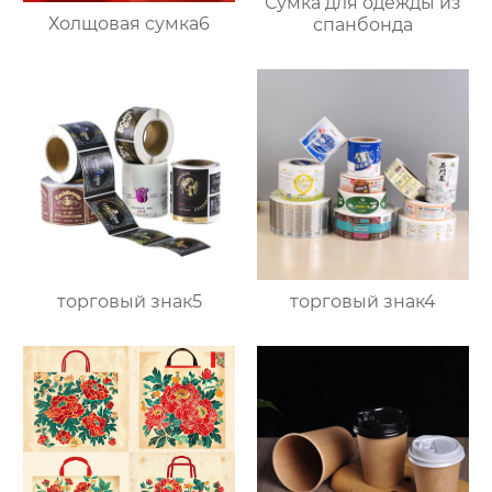
Сумка для одежды из
Холщовая сумка6
спанбонда
торговый знак5
торговый знак4