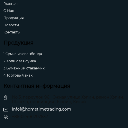
Главная
О Hас
Продукция
Новости
Контакты
Продукция
1.Сумка из спанбонда
2.Холщовая сумка
3.Бумажный стаканчик
4.Торговый знак
Контактная информация
No.3, переулок 96, Южная улица Хэпин, район Хэпин,
Шэньян, провинция Ляонин, Китай
info1@hometimetrading.com
+86-024-81207637