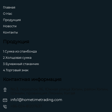
Главная
О Hас
Продукция
Новости
Контакты
Продукция
1.Сумка из спанбонда
2.Холщовая сумка
3.Бумажный стаканчик
4.Торговый знак
Контактная информация
No.3, переулок 96, Южная улица Хэпин, район Хэпин,
Шэньян, провинция Ляонин, Китай
info1@hometimetrading.com
+86-024-81207637