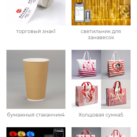
торговый знак1
светильник для
занавесок
бумажный стаканчик4
Холщовая сумка5