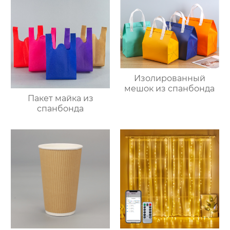
Изолированный
мешок из спанбонда
Пакет майка из
спанбонда