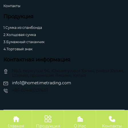
Контакты
Продукция
1.Сумка из спанбонда
2.Холщовая сумка
3.Бумажный стаканчик
4.Торговый знак
Контактная информация
No.3, переулок 96, Южная улица Хэпин, район Хэпин,
Шэньян, провинция Ляонин, Китай
info1@hometimetrading.com
+86-024-81207637
Авторское право©Шэньян Хуэйфэнтай Импорт и Экспорт Ко.




Главная
Продукция
О Hас
Контакты