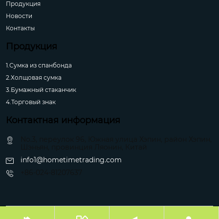
Продукция
Новости
Контакты
Продукция
1.Сумка из спанбонда
2.Холщовая сумка
3.Бумажный стаканчик
4.Торговый знак
Контактная информация
No.3, переулок 96, Южная улица Хэпин, район Хэпин,
Шэньян, провинция Ляонин, Китай
info1@hometimetrading.com
+86-024-81207637
Авторское право©Шэньян Хуэйфэнтай Импорт и Экспорт Ко.