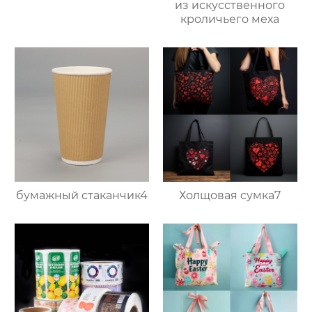
из искусственного
кроличьего меха
бумажный стаканчик4
Холщовая сумка7