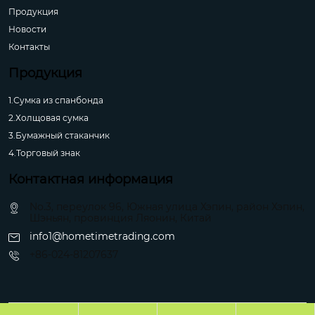
Продукция
Новости
Контакты
Продукция
1.Сумка из спанбонда
2.Холщовая сумка
3.Бумажный стаканчик
4.Торговый знак
Контактная информация
No.3, переулок 96, Южная улица Хэпин, район Хэпин,
Шэньян, провинция Ляонин, Китай
info1@hometimetrading.com
+86-024-81207637