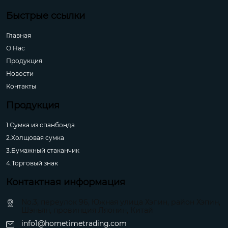
Быстрые ссылки
Главная
О Hас
Продукция
Новости
Контакты
Продукция
1.Сумка из спанбонда
2.Холщовая сумка
3.Бумажный стаканчик
4.Торговый знак
Контактная информация
No.3, переулок 96, Южная улица Хэпин, район Хэпин,
Шэньян, провинция Ляонин, Китай
info1@hometimetrading.com