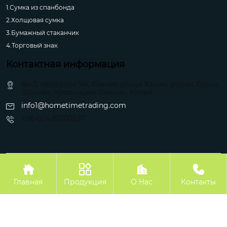
1.Сумка из спанбонда
2.Холщовая сумка
3.Бумажный стаканчик
4.Торговый знак
Контактная информация
No.3, переулок 96, Южная улица Хэпин, район Хэпин,
Шэньян, провинция Ляонин, Китай
info1@hometimetrading.com
+86-024-81207637
Авторское право©Шэньян Хуэйфэнтай Импорт и Экспорт Ко.




Главная
Продукция
О Hас
Контакты