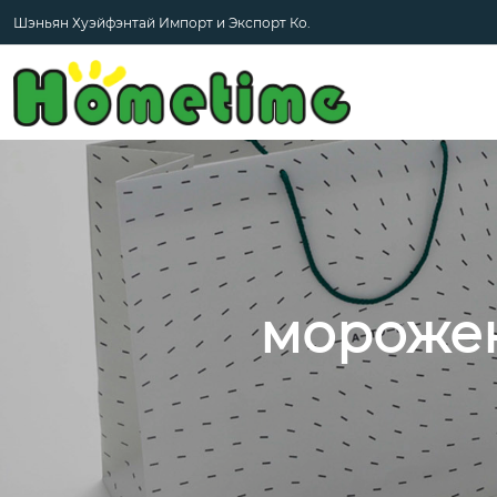
Шэньян Хуэйфэнтай Импорт и Экспорт Ко.
морожен