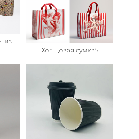
ы из
Холщовая сумка5