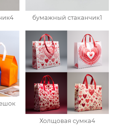
чик4
бумажный стаканчик1
ешок
Холщовая сумка4