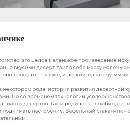
анчике
акомство, это целое маленькое произведение иску
айно вкусный десерт, таит в себе массу маленьк
нно тающего на языке, и лёгкий, едва ощутимый 
в некотором роде, история развития десертной ку
ми. Но со временем технологии усовершенствов
арианты десертов. Так и родилось пломбир, с его
 поднимать настроение. Вафельный стаканчик – э
кательным.