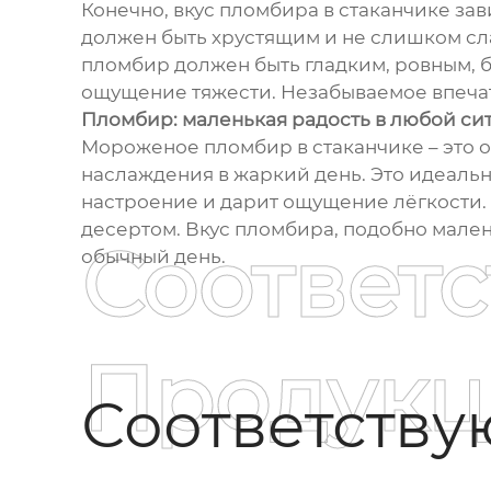
Конечно, вкус пломбира в стаканчике зав
должен быть хрустящим и не слишком сла
пломбир должен быть гладким, ровным, бе
ощущение тяжести. Незабываемое впечат
Пломбир: маленькая радость в любой си
Мороженое пломбир в стаканчике – это о
наслаждения в жаркий день. Это идеальн
настроение и дарит ощущение лёгкости. 
десертом. Вкус пломбира, подобно мален
Соответ
обычный день.
Продукц
Соответств