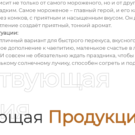
исит не только от самого мороженого, но и от др
дким. Самое мороженое – главный герой, и его ка
з комков, с приятным и насыщенным вкусом. Он до
ление создаёт приятный, тонкий аромат.
туации:
тличный вариант для быстрого перекуса, вкусног
ое дополнение к чаепитию, маленькое счастье в
И совсем не обязательно ждать праздника, чтобы
ькому солнечному лучику, способен согреть и по
ствующая
ия
ующая
Продукц