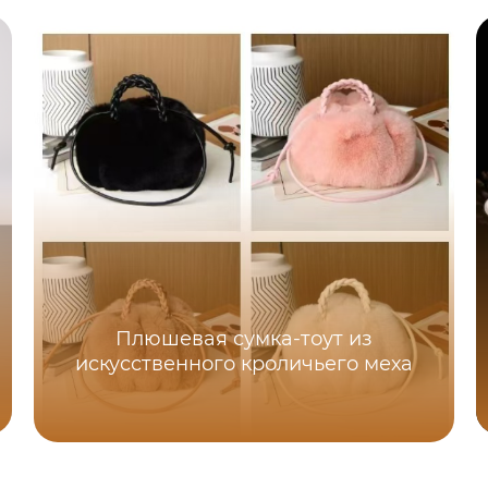
Плюшевая сумка-тоут из
искусственного кроличьего меха