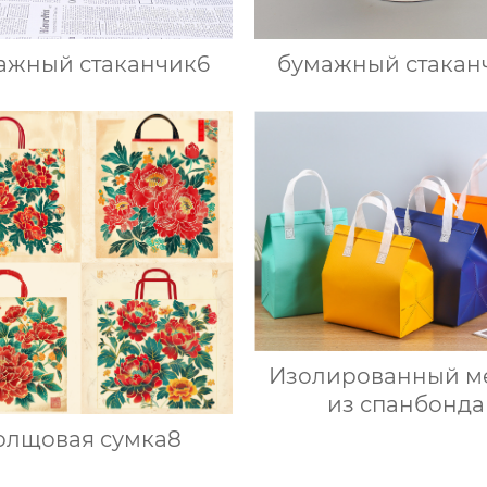
ажный стаканчик6
бумажный стакан
Изолированный м
из спанбонда
олщовая сумка8