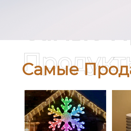
Самые П
Продукт
Самые Прод