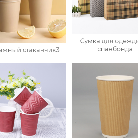
Сумка для одежд
спанбонда
ажный стаканчик3