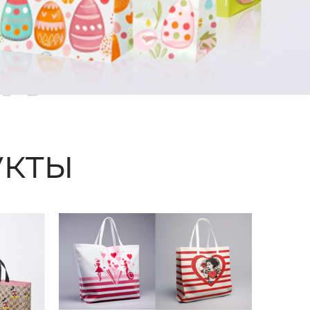
ые
кты