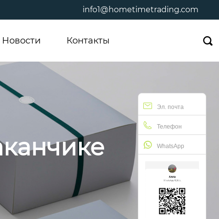
info1@hometimetrading.com
Новости
Контакты

Эл. почта
Телефон
аканчике
WhatsApp