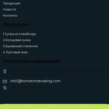
Продукция
Новости
Контакты
Продукция
1.Сумка из спанбонда
2.Холщовая сумка
3.Бумажный стаканчик
4.Торговый знак
Контактная информация
No.3, переулок 96, Южная улица Хэпин, район Хэпин,
Шэньян, провинция Ляонин, Китай
info1@hometimetrading.com
+86-024-81207637