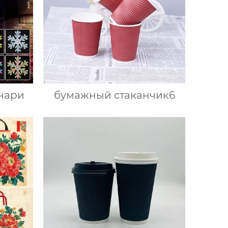
нари
бумажный стаканчик6