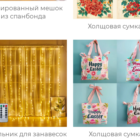
лированный мешок
из спанбонда
Холщовая сумк
льник для занавесок
Холщовая сумк