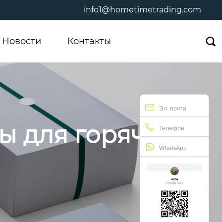
info1@hometimetrading.com
Новости
Контакты

Эл. почта
ы для горячих
Телефон
WhatsApp