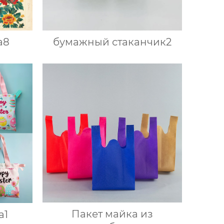
а8
бумажный стаканчик2
Пакет майка из
а1