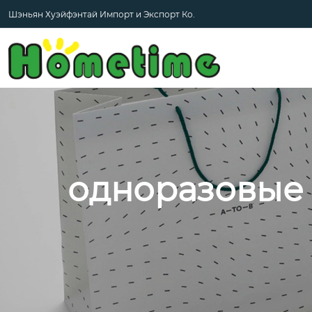
Шэньян Хуэйфэнтай Импорт и Экспорт Ко.
одноразовые 