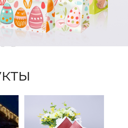
ые
кты