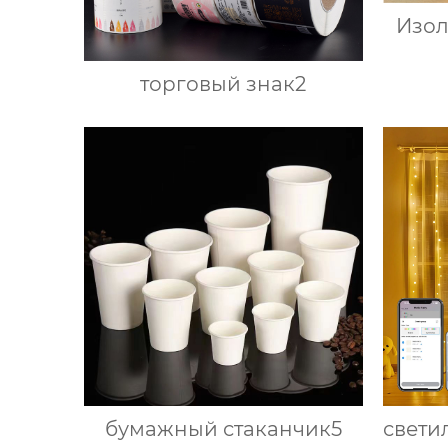
Изо
торговый знак2
бумажный стаканчик5
свети