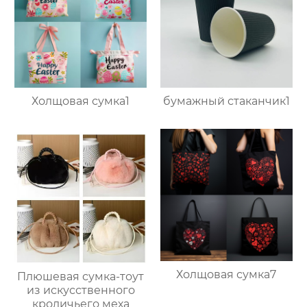
Холщовая сумка1
бумажный стаканчик1
Холщовая сумка7
Плюшевая сумка-тоут
из искусственного
кроличьего меха