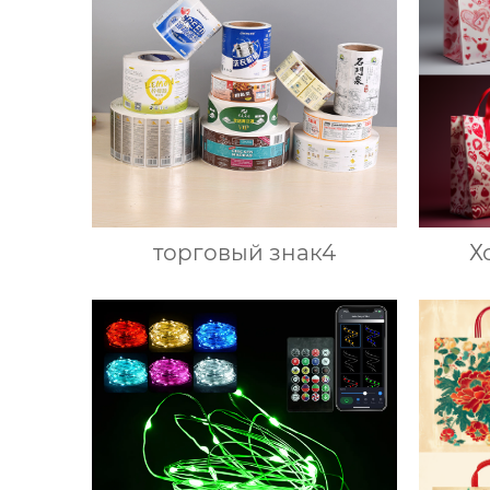
торговый знак4
Х