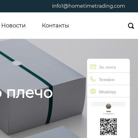
info1@hometimetrading.com
Новости
Контакты

Эл. почта
Телефон
о плечо
WhatsApp