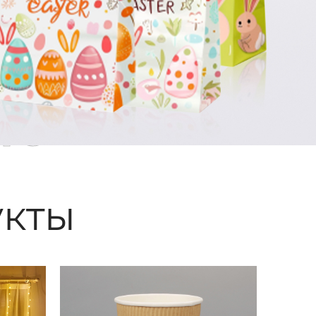
ые
кты