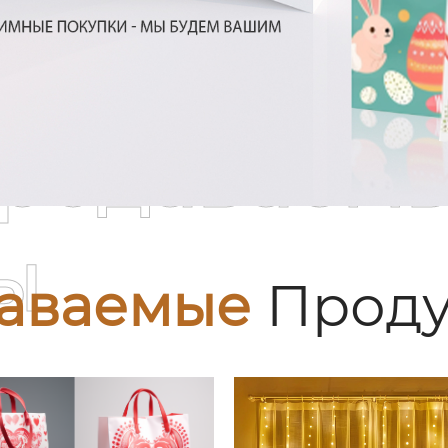
родаваем
ы
аваемые
Проду