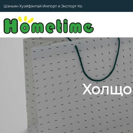
Шэньян Хуэйфэнтай Импорт и Экспорт Ко.
Холщов