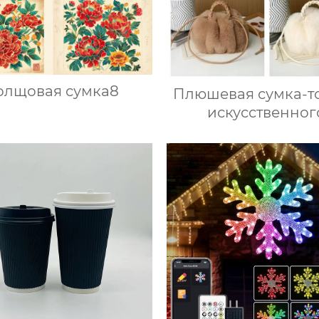
олщовая сумка8
Плюшевая сумка-то
искусственног
кроличьего ме