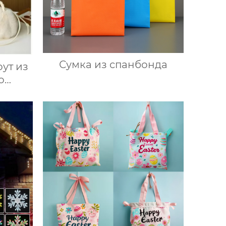
Сумка из спанбонда
ут из
о
ха