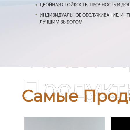
Самые П
Продукт
Самые Прод