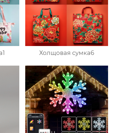
а1
Холщовая сумка6