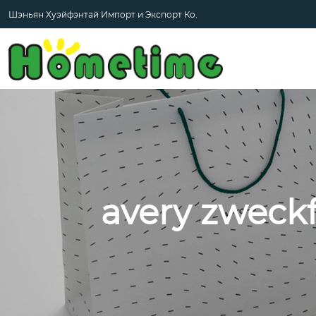
Шэньян Хуэйфэнтай Импорт и Экспорт Ко.
avery zwec