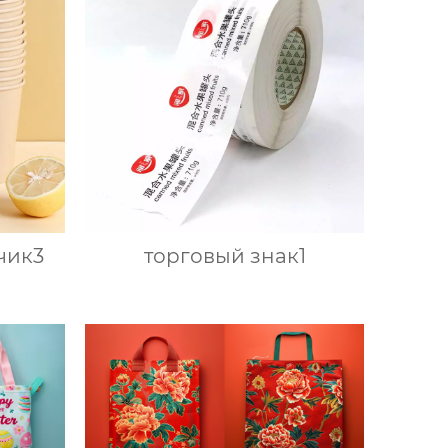
чик3
торговый знак1