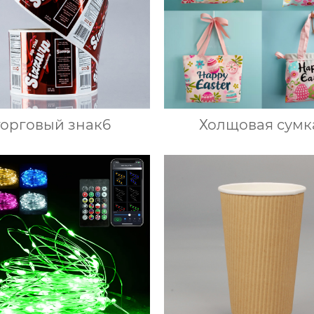
торговый знак6
Холщовая сумк