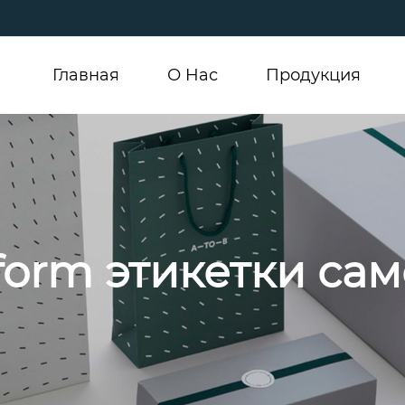
Главная
О Hас
Продукция
kform этикетки са