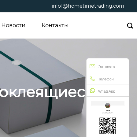
info1@hometimetrading.com
Новости
Контакты

Эл. почта
Телефон
моклеящиеся
WhatsApp