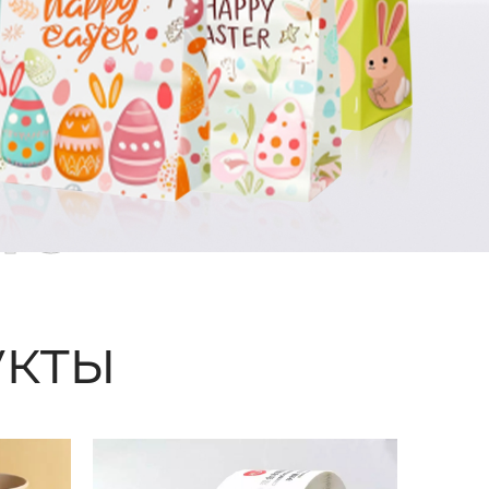
ые
кты