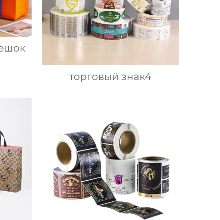
ешок
торговый знак4