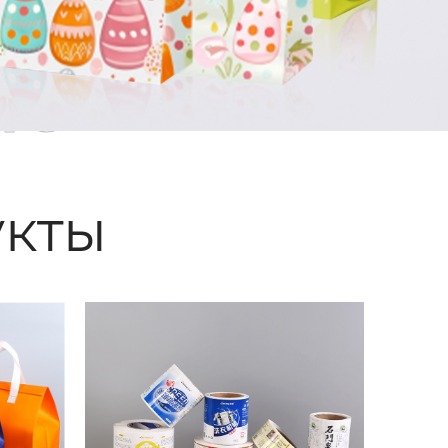
ые
кты