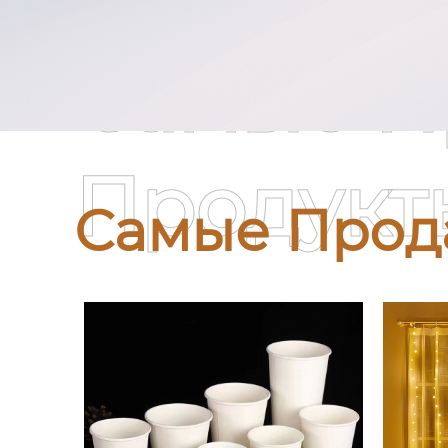
Самые П
Продукт
Самые Прод