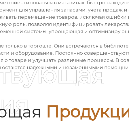
че ориентироваться в магазинах, быстро находит
румент для управления запасами, учета продаж и 
ивать перемещение товаров, исключая ошибки в 
ную роль, позволяя идентифицировать лекарств
временной системы, упрощающая и оптимизирующ
 только в торговле. Они встречаются в библиотека
сти и оборудование. Постоянно совершенствуютс
ия о товаре и улучшать различные процессы. В с
ствующая
ом остаются надежными и незаменимыми помощни
ия
ующая
Продукц