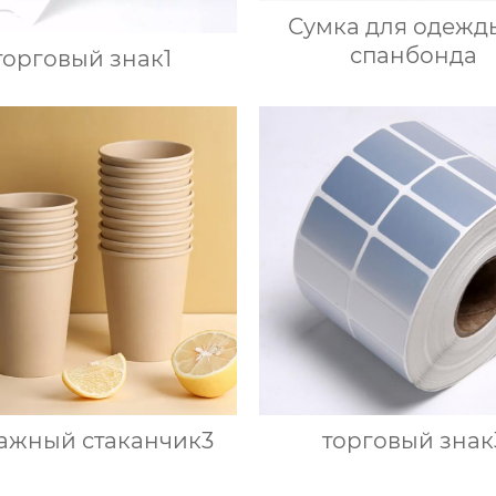
Сумка для одежд
спанбонда
торговый знак1
ажный стаканчик3
торговый знак