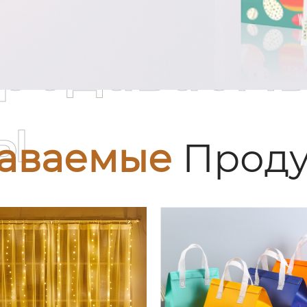
родаваем
ы
аваемые
Проду