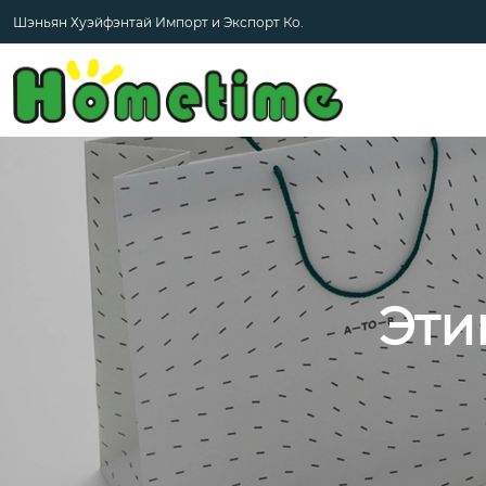
Шэньян Хуэйфэнтай Импорт и Экспорт Ко.
Эти