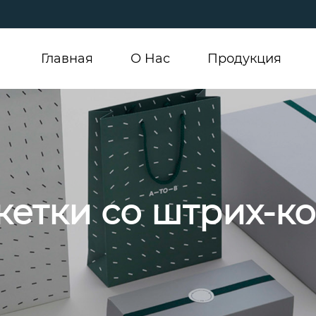
Главная
О Hас
Продукция
кетки со штрих-к