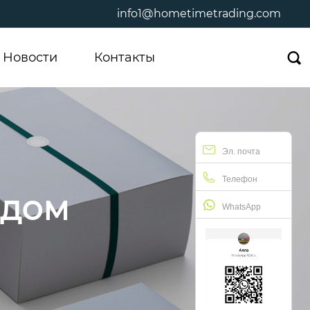
info1@hometimetrading.com
Новости
Контакты

Эл. почта
Телефон
одом
WhatsApp