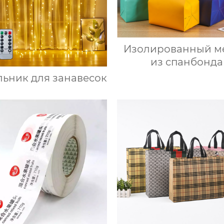
Изолированный м
из спанбонда
льник для занавесок