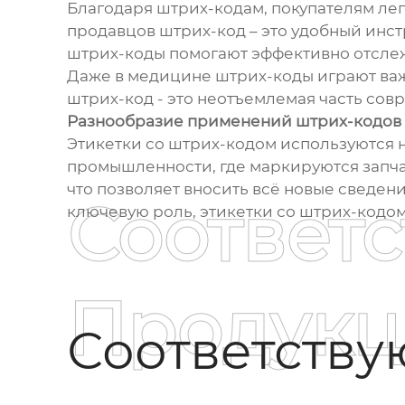
Благодаря штрих-кодам, покупателям лег
продавцов штрих-код – это удобный инст
штрих-коды помогают эффективно отслеж
Даже в медицине штрих-коды играют важ
штрих-код - это неотъемлемая часть со
Разнообразие применений штрих-кодов
Этикетки со штрих-кодом используются не
промышленности, где маркируются запча
что позволяет вносить всё новые сведен
Соответ
ключевую роль, этикетки со штрих-код
Продукц
Соответств