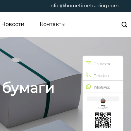
info1@hometimetrading.com
Новости
Контакты

Эл. почта
Телефон
 бумаги
WhatsApp