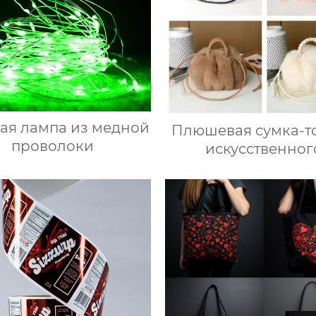
ая лампа из медной
Плюшевая сумка-то
проволоки
искусственног
кроличьего ме