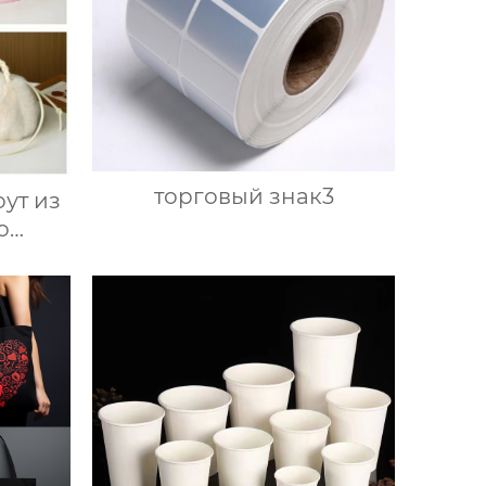
торговый знак3
ут из
о
ха