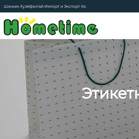
Шэньян Хуэйфэнтай Импорт и Экспорт Ко.
Этикет