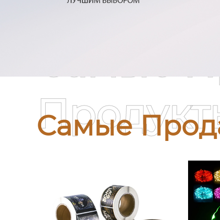
Самые П
Продукт
Самые Прод