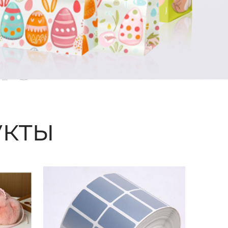
ые
кты