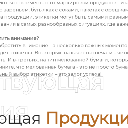
уются повсеместно: от маркировки продуктов пит
с вареньем, бутылках с соками, пакетах с орешка
ида продукции, этикетки могут быть самыми разны
вания в самых разнообразных ситуациях, где ва
тить внимание?
братить внимание на несколько важных моментов.
дет этикетка. Во-вторых, на качество печати – че
ь. И в-третьих, на тип мелованной бумаги, котор
ните, что мелованная бумага - это не просто бума
ствующая
ый выбор этикетки – это залог успеха!
ия
ующая
Продукц