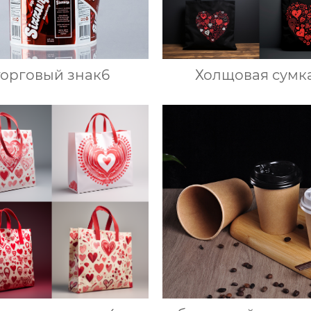
торговый знак6
Холщовая сумк