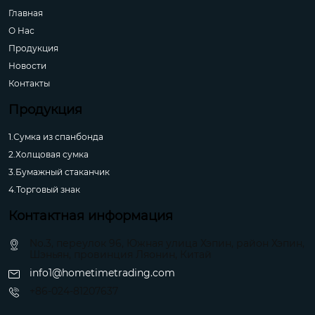
Главная
О Hас
Продукция
Новости
Контакты
Продукция
1.Сумка из спанбонда
2.Холщовая сумка
3.Бумажный стаканчик
4.Торговый знак
Контактная информация
No.3, переулок 96, Южная улица Хэпин, район Хэпин,
Шэньян, провинция Ляонин, Китай
info1@hometimetrading.com
+86-024-81207637