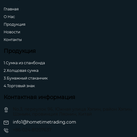
Главная
О Hас
Продукция
Новости
Контакты
Продукция
1.Сумка из спанбонда
2.Холщовая сумка
3.Бумажный стаканчик
4.Торговый знак
Контактная информация
No.3, переулок 96, Южная улица Хэпин, район Хэпин,
Шэньян, провинция Ляонин, Китай
info1@hometimetrading.com
+86-024-81207637