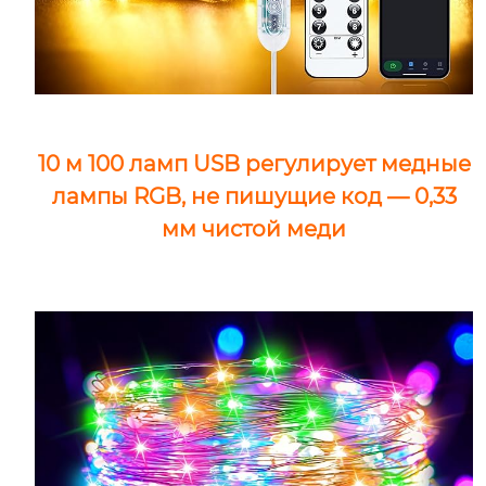
10 м 100 ламп USB регулирует медные
лампы RGB, не пишущие код — 0,33
мм чистой меди