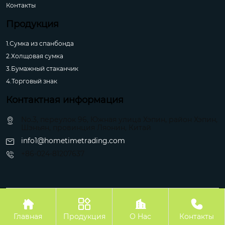
Контакты
Продукция
1.Сумка из спанбонда
2.Холщовая сумка
3.Бумажный стаканчик
4.Торговый знак
Контактная информация
No.3, переулок 96, Южная улица Хэпин, район Хэпин,
Шэньян, провинция Ляонин, Китай
info1@hometimetrading.com
+86-024-81207637
Авторское право©Шэньян Хуэйфэнтай Импорт и Экспорт Ко.




Главная
Продукция
О Hас
Контакты