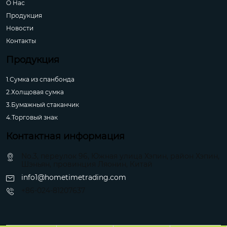
О Hас
Продукция
Новости
Контакты
Продукция
1.Сумка из спанбонда
2.Холщовая сумка
3.Бумажный стаканчик
4.Торговый знак
Контактная информация
No.3, переулок 96, Южная улица Хэпин, район Хэпин,
Шэньян, провинция Ляонин, Китай
info1@hometimetrading.com
+86-024-81207637