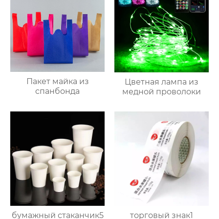
Пакет майка из
Цветная лампа из
спанбонда
медной проволоки
бумажный стаканчик5
торговый знак1