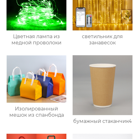
Цветная лампа из
светильник для
медной проволоки
занавесок
Изолированный
мешок из спанбонда
бумажный стаканчик4