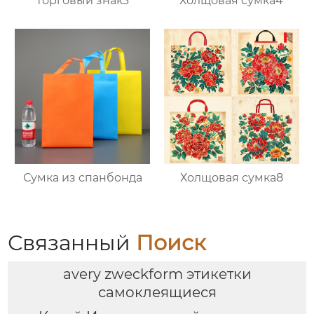
торговый знак3
Холщовая сумка4
Сумка из спанбонда
Холщовая сумка8
Связанный
Поиск
avery zweckform этикетки
самоклеящиеся