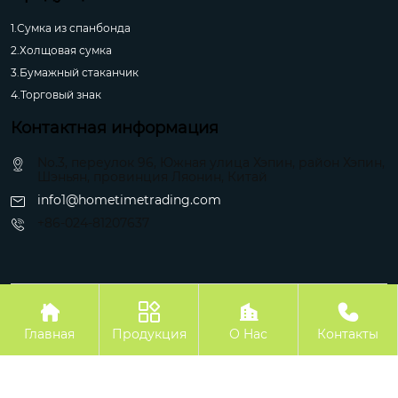
1.Сумка из спанбонда
2.Холщовая сумка
3.Бумажный стаканчик
4.Торговый знак
Контактная информация
No.3, переулок 96, Южная улица Хэпин, район Хэпин,
Шэньян, провинция Ляонин, Китай
info1@hometimetrading.com
+86-024-81207637
Авторское право©Шэньян Хуэйфэнтай Импорт и Экспорт Ко.




Главная
Продукция
О Hас
Контакты