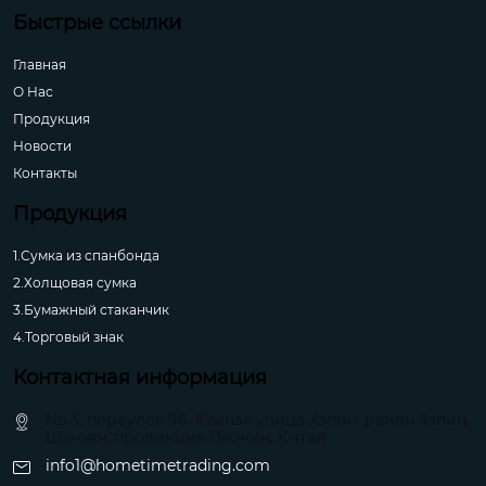
Быстрые ссылки
Главная
О Hас
Продукция
Новости
Контакты
Продукция
1.Сумка из спанбонда
2.Холщовая сумка
3.Бумажный стаканчик
4.Торговый знак
Контактная информация
No.3, переулок 96, Южная улица Хэпин, район Хэпин,
Шэньян, провинция Ляонин, Китай
info1@hometimetrading.com