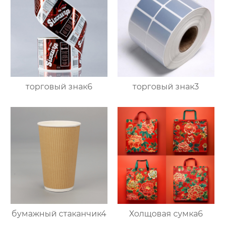
торговый знак6
торговый знак3
бумажный стаканчик4
Холщовая сумка6