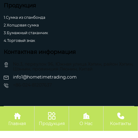
Продукция
1.Сумка из спанбонда
2.Холщовая сумка
3.Бумажный стаканчик
4.Торговый знак
Контактная информация
No.3, переулок 96, Южная улица Хэпин, район Хэпин,
Шэньян, провинция Ляонин, Китай
info1@hometimetrading.com
+86-024-81207637
Авторское право©Шэньян Хуэйфэнтай Импорт и Экспорт Ко.




Главная
Продукция
О Hас
Контакты