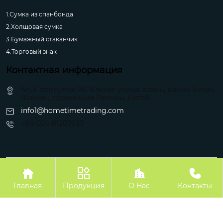
1.Сумка из спанбонда
2.Холщовая сумка
3.Бумажный стаканчик
4.Торговый знак
Контактная информация
No.3, переулок 96, Южная улица Хэпин, район Хэпин,
Шэньян, провинция Ляонин, Китай
info1@hometimetrading.com
+86-024-81207637
Авторское право©Шэньян Хуэйфэнтай Импорт и Экспорт Ко.




Главная
Продукция
О Hас
Контакты