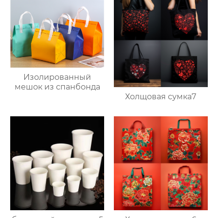
Изолированный
мешок из спанбонда
Холщовая сумка7