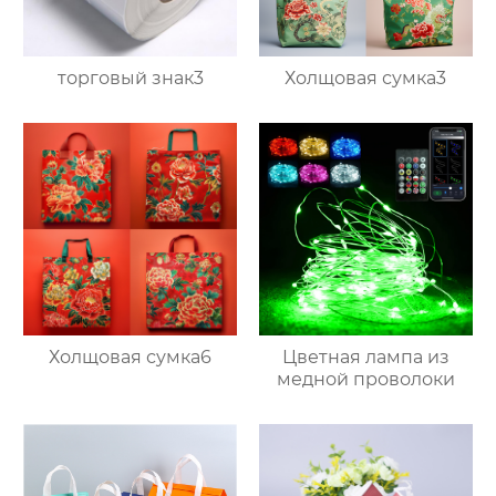
торговый знак3
Холщовая сумка3
Холщовая сумка6
Цветная лампа из
медной проволоки