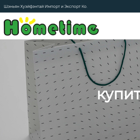
Шэньян Хуэйфэнтай Импорт и Экспорт Ко.
купи