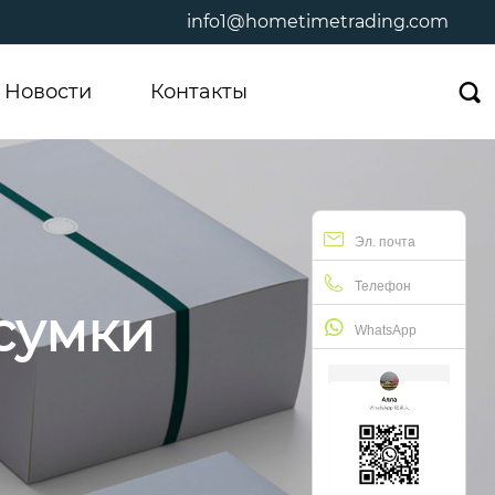
info1@hometimetrading.com
Новости
Контакты

Эл. почта
Телефон
сумки
WhatsApp