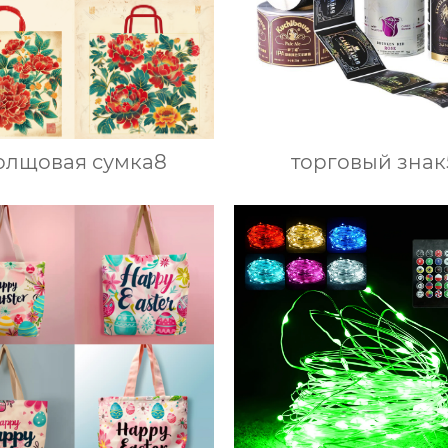
олщовая сумка8
торговый знак