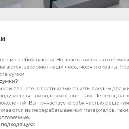
ки
берем с собой пакеты. Но знаете ли вы, что обыч
агаются, засоряют наши леса, моря и океаны. П
кие сумки.
 сумки?
нашей планете. Пластиковые пакеты вредны для жи
и воду, мешая природным процессам. Переход на э
околений. Вы почувствуете себя частью решения
иваются из перерабатываемых материалов, таких 
олговечные.
ь подходящую: