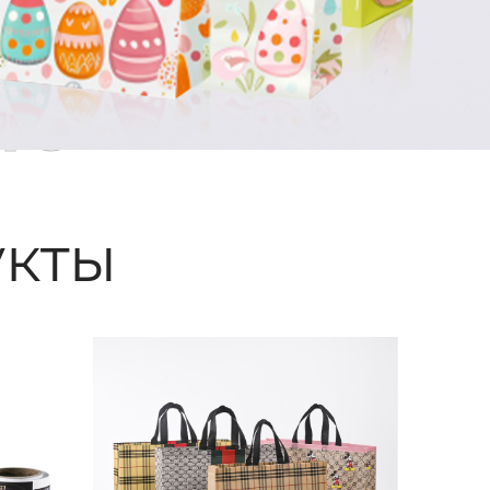
ые
кты