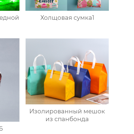
медной
Холщовая сумка1
Изолированный мешок
из спанбонда
6