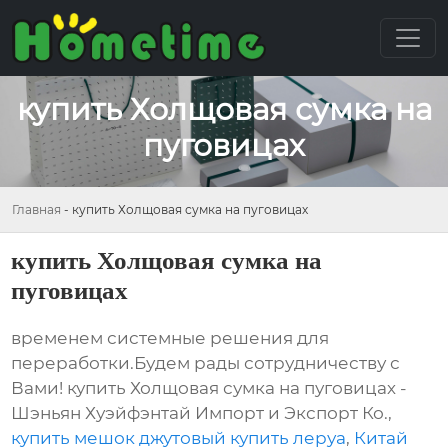
купить Холщовая сумка на
пуговицах
Главная
-
купить Холщовая сумка на пуговицах
купить Холщовая сумка на
пуговицах
временем системные решения для
переработки.Будем рады сотрудничеству с
Вами! купить Холщовая сумка на пуговицах -
Шэньян Хуэйфэнтай Импорт и Экспорт Ко.,
купить мешок джутовый купить леруа
,
Китай