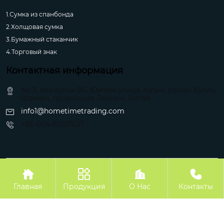
1.Сумка из спанбонда
2.Холщовая сумка
3.Бумажный стаканчик
4.Торговый знак
Контактная информация
No.3, переулок 96, Южная улица Хэпин, район Хэпин,
Шэньян, провинция Ляонин, Китай
info1@hometimetrading.com
+86-024-81207637
Авторское право©Шэньян Хуэйфэнтай Импорт и Экспорт Ко.




Главная
Продукция
О Hас
Контакты