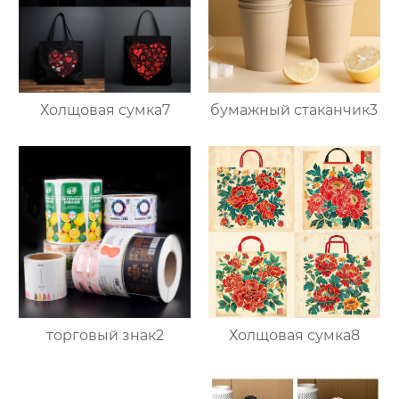
Холщовая сумка7
бумажный стаканчик3
торговый знак2
Холщовая сумка8