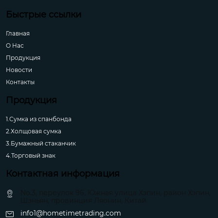
Быстрые ссылки
Главная
О Hас
Продукция
Новости
Контакты
Продукция
1.Сумка из спанбонда
2.Холщовая сумка
3.Бумажный стаканчик
4.Торговый знак
Контактная информация
No.3, переулок 96, Южная улица Хэпин, район Хэпин,
Шэньян, провинция Ляонин, Китай
info1@hometimetrading.com