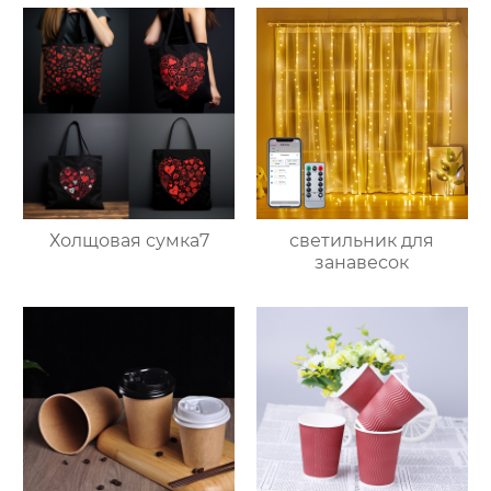
Холщовая сумка7
светильник для
занавесок