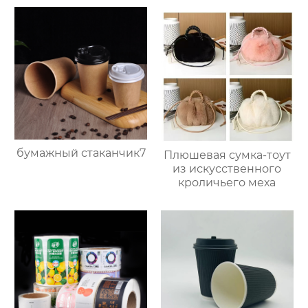
бумажный стаканчик7
Плюшевая сумка-тоут
из искусственного
кроличьего меха