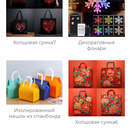
Холщовая сумка7
Декоративные
фонари
Изолированный
мешок из спанбонда
Холщовая сумка6