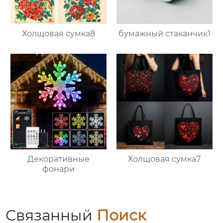
Холщовая сумка8
бумажный стаканчик1
Декоративные
Холщовая сумка7
фонари
Связанный
Поиск