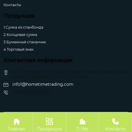
Контакты
Продукция
1.Сумка из спанбонда
2.Холщовая сумка
3.Бумажный стаканчик
4.Торговый знак
Контактная информация
No.3, переулок 96, Южная улица Хэпин, район Хэпин,
Шэньян, провинция Ляонин, Китай
info1@hometimetrading.com
+86-024-81207637
Авторское право©Шэньян Хуэйфэнтай Импорт и Экспорт Ко.




Главная
Продукция
О Hас
Контакты