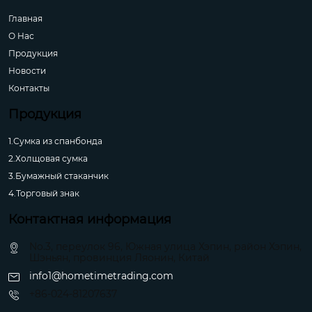
Главная
О Hас
Продукция
Новости
Контакты
Продукция
1.Сумка из спанбонда
2.Холщовая сумка
3.Бумажный стаканчик
4.Торговый знак
Контактная информация
No.3, переулок 96, Южная улица Хэпин, район Хэпин,
Шэньян, провинция Ляонин, Китай
info1@hometimetrading.com
+86-024-81207637