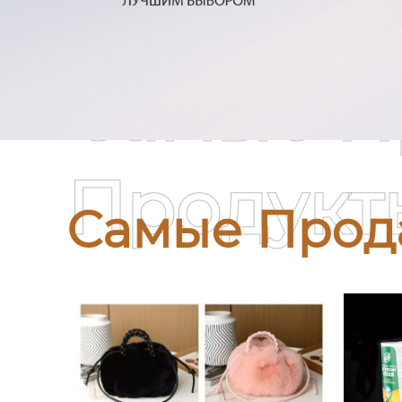
Самые П
Продукт
Самые Прод