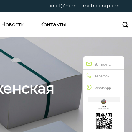
info1@hometimetrading.com
Новости
Контакты

Эл. почта
Телефон
женская
WhatsApp