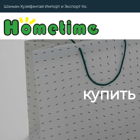
Шэньян Хуэйфэнтай Импорт и Экспорт Ко.
купить