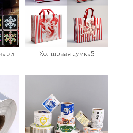
нари
Холщовая сумка5