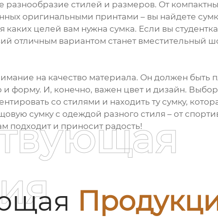
 разнообразие стилей и размеров. От компактны
ных оригинальными принтами – вы найдете сумку
ля каких целей вам нужна сумка. Если вы студент
вий отличным вариантом станет вместительный шо
имание на качество материала. Он должен быть 
и форму. И, конечно, важен цвет и дизайн. Выбо
нтировать со стилями и находить ту сумку, кото
щовую сумку с одеждой разного стиля – от спортив
ствующая
вам подходит и приносит радость!
ия
ующая
Продукц