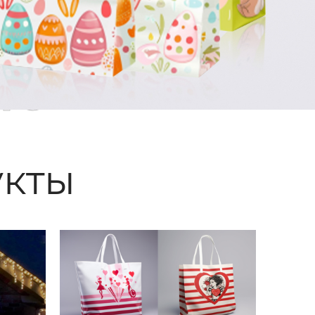
ые
кты