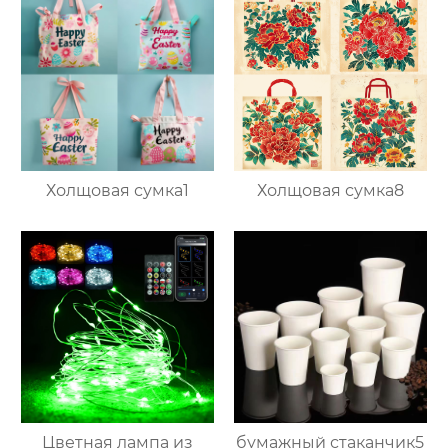
Холщовая сумка1
Холщовая сумка8
Цветная лампа из
бумажный стаканчик5