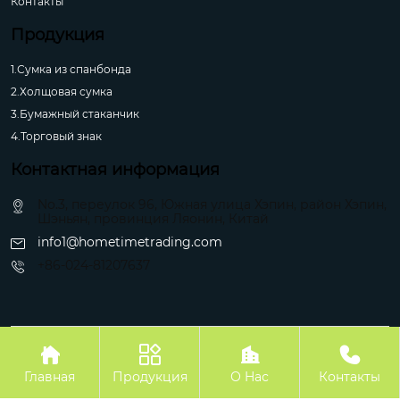
Контакты
Продукция
1.Сумка из спанбонда
2.Холщовая сумка
3.Бумажный стаканчик
4.Торговый знак
Контактная информация
No.3, переулок 96, Южная улица Хэпин, район Хэпин,
Шэньян, провинция Ляонин, Китай
info1@hometimetrading.com
+86-024-81207637
Авторское право©Шэньян Хуэйфэнтай Импорт и Экспорт Ко.




Главная
Продукция
О Hас
Контакты