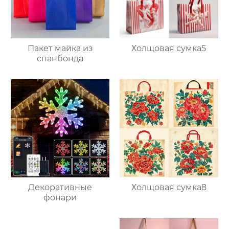
Пакет майка из
Холщовая сумка5
спанбонда
Декоративные
Холщовая сумка8
фонари