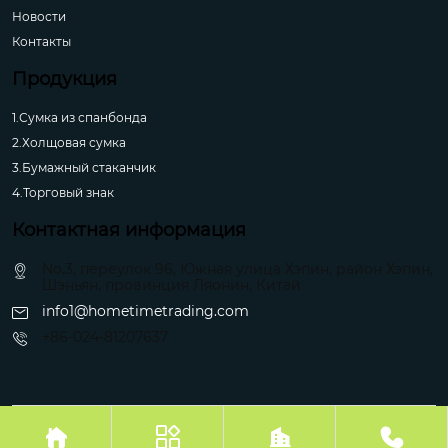
Новости
Контакты
Продукция
1.Сумка из спанбонда
2.Холщовая сумка
3.Бумажный стаканчик
4.Торговый знак
Контактная информация
No.3, переулок 96, Южная улица Хэпин, район Хэпин,
Шэньян, провинция Ляонин, Китай
info1@hometimetrading.com
+86-024-81207637
Авторское право©Шэньян Хуэйфэнтай Импорт и Экспорт Ко.



