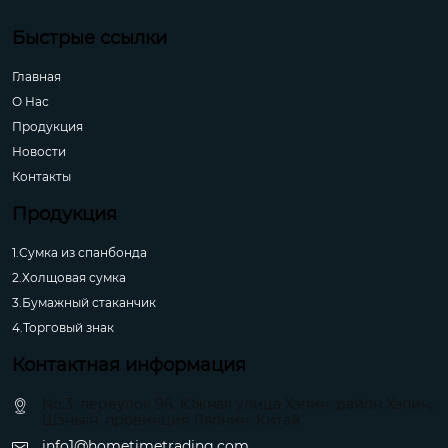
Быстрые ссылки
Главная
О Hас
Продукция
Новости
Контакты
Продукция
1.Сумка из спанбонда
2.Холщовая сумка
3.Бумажный стаканчик
4.Торговый знак
Контактная информация
No.3, переулок 96, Южная улица Хэпин, район Хэпин,
Шэньян, провинция Ляонин, Китай
info1@hometimetrading.com