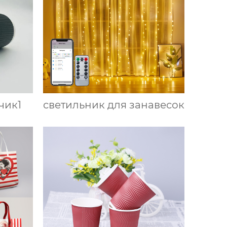
чик1
светильник для занавесок