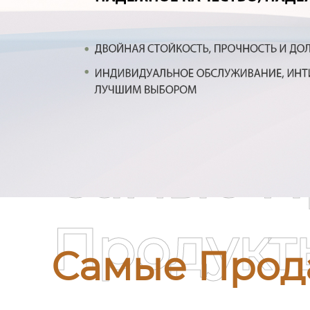
Самые П
Продукт
Самые Прод