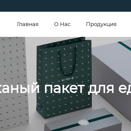
Главная
О Hас
Продукция
каный пакет для е