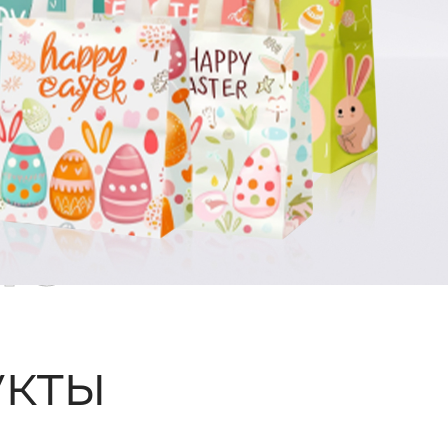
ые
кты