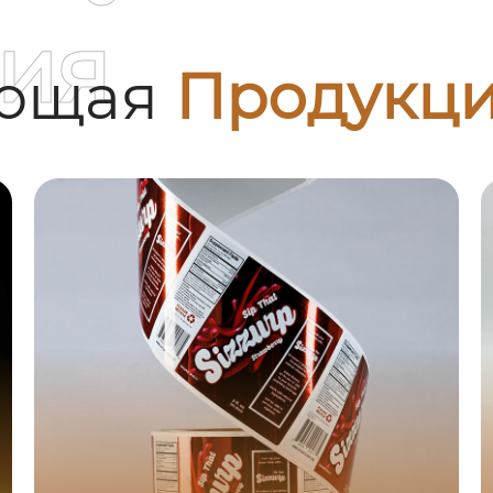
ия
ующая
Продукц