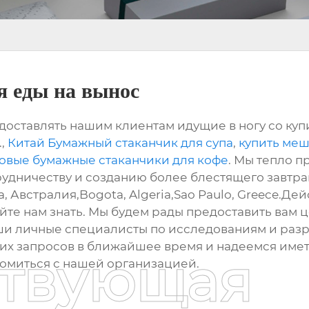
я еды на вынос
оставлять нашим клиентам идущие в ногу со купи
.,
Китай Бумажный стаканчик для супа
,
купить меш
зовые бумажные стаканчики для кофе
. Мы тепло п
удничеству и созданию более блестящего завтраш
, Австралия,Bogota, Algeria,Sao Paulo, Greece.Де
дайте нам знать. Мы будем рады предоставить ва
ши личные специалисты по исследованиям и разр
их запросов в ближайшее время и надеемся иметь
ствующая
комиться с нашей организацией.