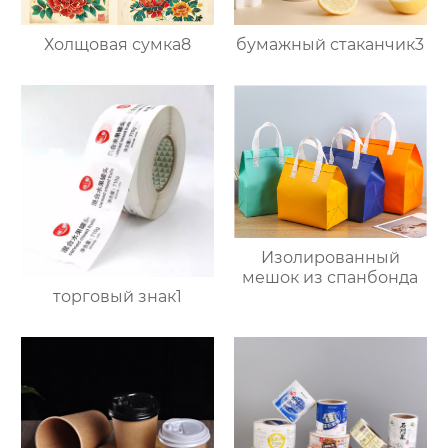
Холщовая сумка8
бумажный стаканчик3
Изолированный
мешок из спанбонда
торговый знак1